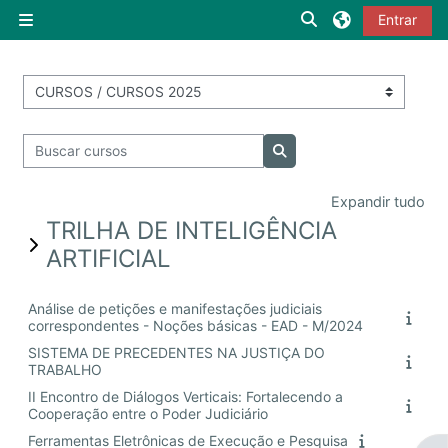
Ir para o conteúdo principal
Alternar entrada d
Entrar
Painel lateral
Categorias de Cursos
Buscar cursos
Buscar cursos
Expandir tudo
TRILHA DE INTELIGÊNCIA
ARTIFICIAL
Análise de petições e manifestações judiciais
correspondentes - Noções básicas - EAD - M/2024
SISTEMA DE PRECEDENTES NA JUSTIÇA DO
TRABALHO
II Encontro de Diálogos Verticais: Fortalecendo a
Cooperação entre o Poder Judiciário
Ferramentas Eletrônicas de Execução e Pesquisa